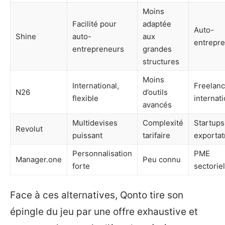
Moins
Facilité pour
adaptée
Auto-
Shine
auto-
aux
entrepr
entrepreneurs
grandes
structures
Moins
International,
Freelan
N26
d’outils
flexible
internat
avancés
Multidevises
Complexité
Startups
Revolut
puissant
tarifaire
exportat
Personnalisation
PME
Manager.one
Peu connu
forte
sectorie
Face à ces alternatives, Qonto tire son
épingle du jeu par une offre exhaustive et