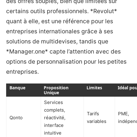
des offres souples, bien que limitées sur
certains outils professionnels. *Revolut*
quant à elle, est une référence pour les
entreprises internationales grâce à ses
solutions de multidevises, tandis que
*Manager.one* capte l’attention avec des
options de personnalisation pour les petites
entreprises.
Banque
Proposition
Limites
Idéal po
Unique
Services
complets,
Tarifs
PME,
Qonto
réactivité,
variables
indépen
interface
intuitive