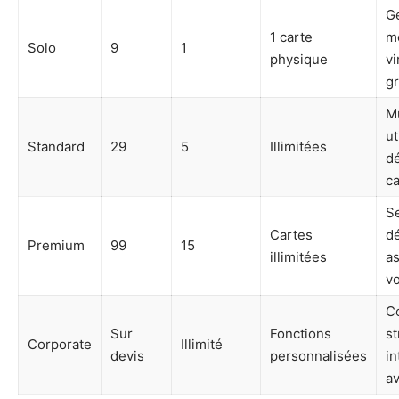
G
1 carte
mo
Solo
9
1
physique
v
gr
Mu
ut
Standard
29
5
Illimitées
d
ca
Se
Cartes
dé
Premium
99
15
illimitées
a
v
C
Sur
Fonctions
st
Corporate
Illimité
devis
personnalisées
in
a