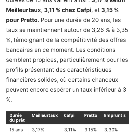
durées de 15 ans varient ainsi :
3,17 % selon
Meilleurtaux
,
3,11 % chez Cafpi
, et
3,15 %
pour Pretto
. Pour une durée de 20 ans, les
taux se maintiennent autour de 3,26 % à 3,35
%, témoignant de la compétitivité des offres
bancaires en ce moment. Les conditions
semblent propices, particulièrement pour les
profils présentant des caractéristiques
financières solides, où certains chanceux
peuvent encore espérer un taux inférieur à 3
%.
Durée
Meilleurtaux
Cafpi
Pretto
Empruntis
du prêt
15 ans
3,17%
3,11%
3,15%
3,30%