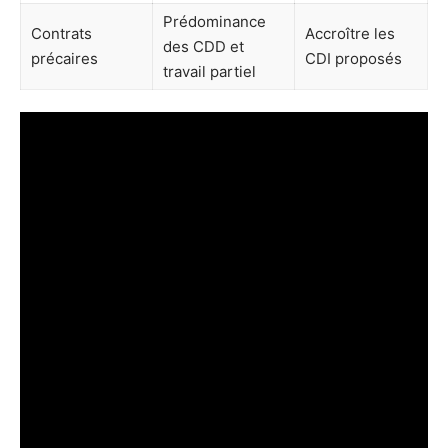
Prédominance
Contrats
Accroître les
des CDD et
précaires
CDI proposés
travail partiel