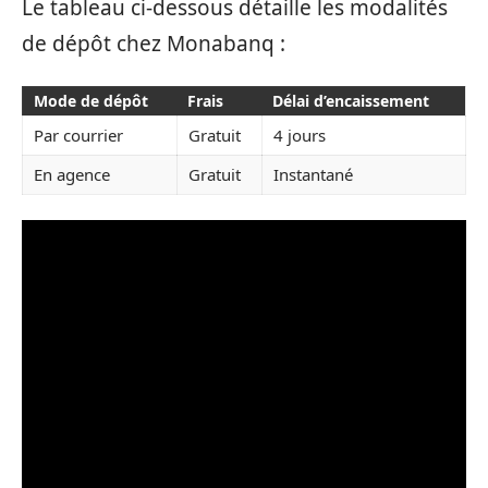
Le tableau ci-dessous détaille les modalités
de dépôt chez Monabanq :
Mode de dépôt
Frais
Délai d’encaissement
Par courrier
Gratuit
4 jours
En agence
Gratuit
Instantané