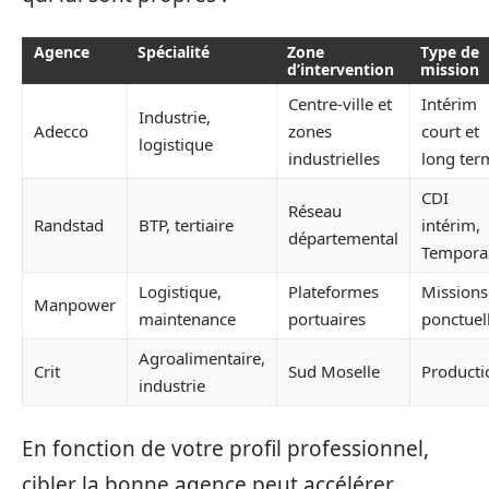
Agence
Spécialité
Zone
Type de
d’intervention
mission
Centre-ville et
Intérim
Industrie,
Adecco
zones
court et
logistique
industrielles
long ter
CDI
Réseau
Randstad
BTP, tertiaire
intérim,
départemental
Tempora
Logistique,
Plateformes
Missions
Manpower
maintenance
portuaires
ponctuel
Agroalimentaire,
Crit
Sud Moselle
Producti
industrie
En fonction de votre profil professionnel,
cibler la bonne agence peut accélérer