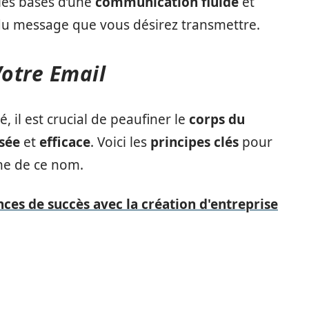
les bases d’une
communication fluide
et
u message que vous désirez transmettre.
Votre Email
, il est crucial de peaufiner le
corps du
isée
et
efficace
. Voici les
principes clés
pour
ne de ce nom.
ces de succès avec la création d'entreprise