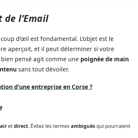
t de l’Email
coup d’œil est fondamental. L’objet est le
e aperçoit, et il peut déterminer si votre
t bien pensé agit comme une
poignée de main
ntenu
sans tout dévoiler.
tion d'une entreprise en Corse ?
e
lair
et
direct
. Évitez les termes
ambiguës
qui pourraient