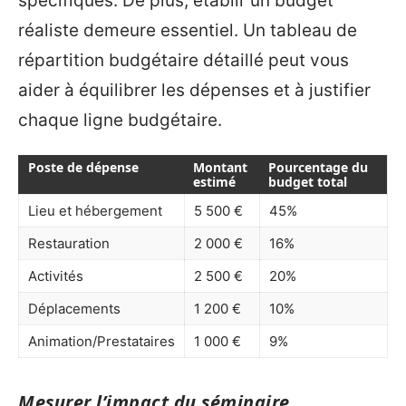
spécifiques. De plus, établir un budget
réaliste demeure essentiel. Un tableau de
répartition budgétaire détaillé peut vous
aider à équilibrer les dépenses et à justifier
chaque ligne budgétaire.
Poste de dépense
Montant
Pourcentage du
estimé
budget total
Lieu et hébergement
5 500 €
45%
Restauration
2 000 €
16%
Activités
2 500 €
20%
Déplacements
1 200 €
10%
Animation/Prestataires
1 000 €
9%
Mesurer l’impact du séminaire