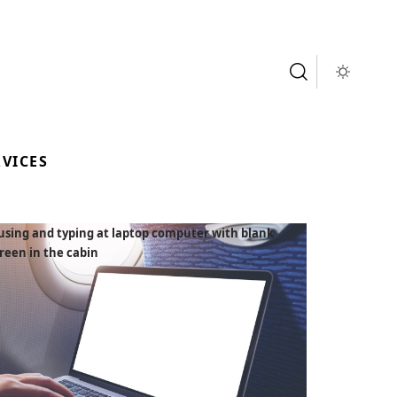
RVICES
using and typing at laptop computer with blank
reen in the cabin