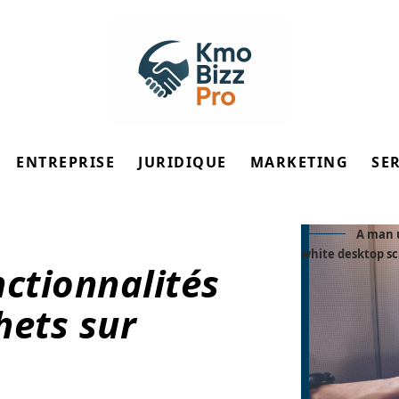
ENTREPRISE
JURIDIQUE
MARKETING
SE
A man 
white desktop sc
nctionnalités
hets sur