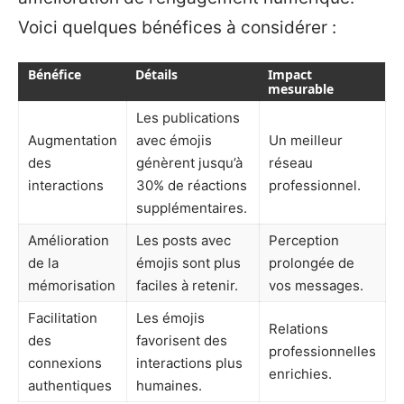
Voici quelques bénéfices à considérer :
Bénéfice
Détails
Impact
mesurable
Les publications
Augmentation
avec émojis
Un meilleur
des
génèrent jusqu’à
réseau
interactions
30% de réactions
professionnel.
supplémentaires.
Amélioration
Les posts avec
Perception
de la
émojis sont plus
prolongée de
mémorisation
faciles à retenir.
vos messages.
Facilitation
Les émojis
Relations
des
favorisent des
professionnelles
connexions
interactions plus
enrichies.
authentiques
humaines.