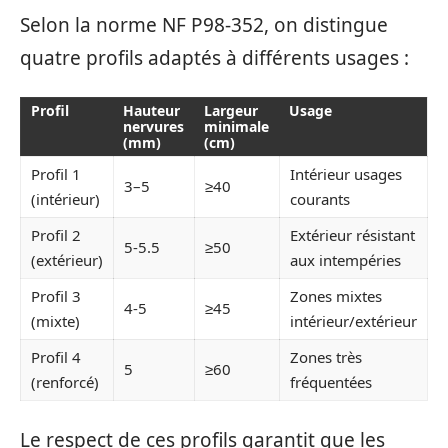
Selon la norme NF P98-352, on distingue
quatre profils adaptés à différents usages :
Profil
Hauteur
Largeur
Usage
nervures
minimale
(mm)
(cm)
Profil 1
Intérieur usages
3–5
≥40
(intérieur)
courants
Profil 2
Extérieur résistant
5-5.5
≥50
(extérieur)
aux intempéries
Profil 3
Zones mixtes
4-5
≥45
(mixte)
intérieur/extérieur
Profil 4
Zones très
5
≥60
(renforcé)
fréquentées
Le respect de ces profils garantit que les